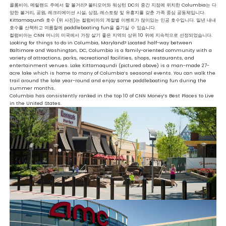
콜롬비아, 메릴랜드 주에서 할 볼거리? 볼티모어와 워싱턴 DC의 중간 지점에 위치한 Columbia는 다
양한 볼거리, 공원, 레크리에이션 시설, 상점, 레스토랑 및 유흥지를 갖춘 가족 중심 공동체입니다.
Kittamaqundi 호수 (위 사진)는 컬럼비아의 계절별 이벤트가 많이있는 인공 호수입니다. 일년 내내
호수를 산책하고 여름철에 paddleboating fun을 즐기실 수 있습니다.
컬럼비아는 CNN 머니의 미국에서 가장 살기 좋은 지역의 상위 10 위에 지속적으로 선정되었습니다.
Looking for things to do in Columbia, Maryland? Located half-way between
Baltimore and Washington, DC, Columbia is a family-oriented community with a
variety of attractions, parks, recreational facilities, shops, restaurants, and
entertainment venues. Lake Kittamaqundi (pictured above) is a man-made 27-
acre lake which is home to many of Columbia’s seasonal events. You can walk the
trail around the lake year-round and enjoy some paddleboating fun during the
summer months.
Columbia has consistently ranked in the top 10 of CNN Money’s Best Places to Live
in the United States.