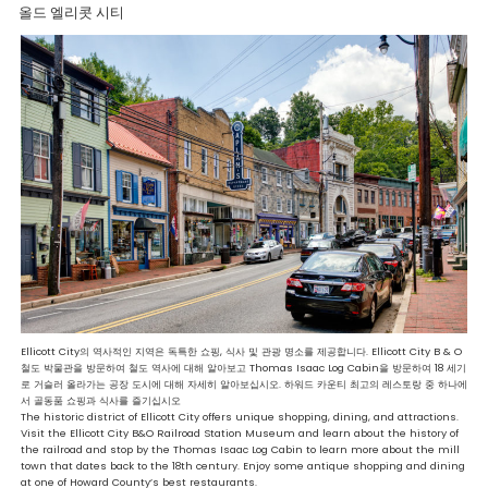
ON
올드 엘리콧 시티
Ellicott City의 역사적인 지역은 독특한 쇼핑, 식사 및 관광 명소를 제공합니다. Ellicott City B & O
철도 박물관을 방문하여 철도 역사에 대해 알아보고 Thomas Isaac Log Cabin을 방문하여 18 세기
로 거슬러 올라가는 공장 도시에 대해 자세히 알아보십시오. 하워드 카운티 최고의 레스토랑 중 하나에
서 골동품 쇼핑과 식사를 즐기십시오
The historic district of Ellicott City offers unique shopping, dining, and attractions.
Visit the Ellicott City B&O Railroad Station Museum and learn about the history of
the railroad and stop by the Thomas Isaac Log Cabin to learn more about the mill
town that dates back to the 18th century. Enjoy some antique shopping and dining
at one of Howard County’s best restaurants.