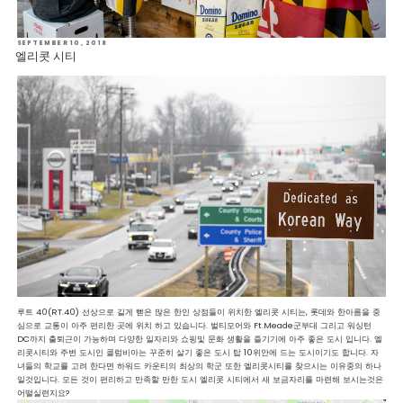
POSTED
SEPTEMBER 10, 2018
ON
엘리콧 시티
루트 40(RT.40) 선상으로 길게 뻗은 많은 한인 상점들이 위치한 엘리콧 시티는, 롯데와 한아름을 중
심으로 교통이 아주 편리한 곳에 위치 하고 있습니다. 벌티모어와 Ft.Meade군부대 그리고 워싱턴
DC까지 출퇴근이 가능하며 다양한 일자리와 쇼핑및 문화 생활을 즐기기에 아주 좋은 도시 입니다. 엘
리콧시티와 주변 도시인 콜럼비아는 꾸준히 살기 좋은 도시 탑 10위안에 드는 도시이기도 합니다. 자
녀들의 학교를 고려 한다면 하워드 카운티의 최상의 학군 또한 엘리콧시티를 찾으시는 이유중의 하나
일것입니다. 모든 것이 편리하고 만족할 만한 도시 엘리콧 시티에서 새 보금자리를 마련해 보시는것은
어떨실련지요?