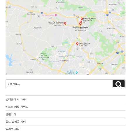
Search
Searc
for:
RECENT POSTS
벌티모어 이너하버
메트로 레일 가이드
콜럼비아
올드 엘리콧 시티
엘리콧 시티